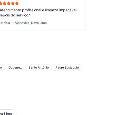
Atendimento profissional e limpeza impecável
depois do serviço.
"
Patrícia — Alphaville, Nova Lima
do
Gutierrez
Santo Antônio
Padre Eustáquio
va Lima