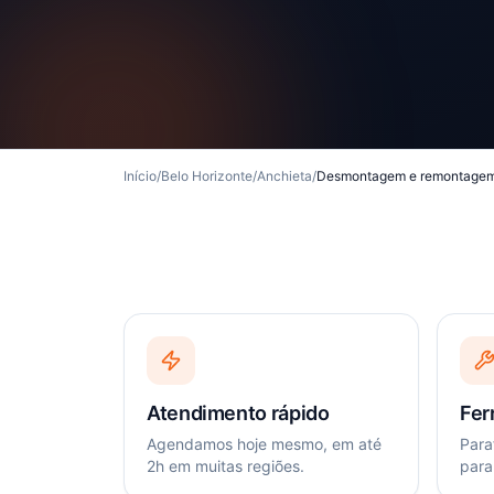
Início
/
Belo Horizonte
/
Anchieta
/
Desmontagem e remontagem
Atendimento rápido
Fer
Agendamos hoje mesmo, em até
Paraf
2h em muitas regiões.
para