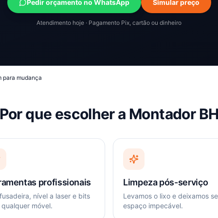
Pedir orçamento no WhatsApp
Simular preço
Atendimento hoje · Pagamento Pix, cartão ou dinheiro
 para mudança
Por que escolher a Montador B
ramentas profissionais
Limpeza pós-serviço
usadeira, nível a laser e bits
Levamos o lixo e deixamos s
 qualquer móvel.
espaço impecável.