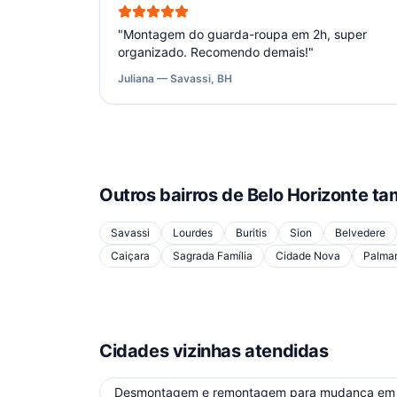
"
Montagem do guarda-roupa em 2h, super
organizado. Recomendo demais!
"
Juliana — Savassi, BH
Outros bairros de
Belo Horizonte
ta
Savassi
Lourdes
Buritis
Sion
Belvedere
Caiçara
Sagrada Família
Cidade Nova
Palma
Cidades vizinhas atendidas
Desmontagem e remontagem para mudança
e