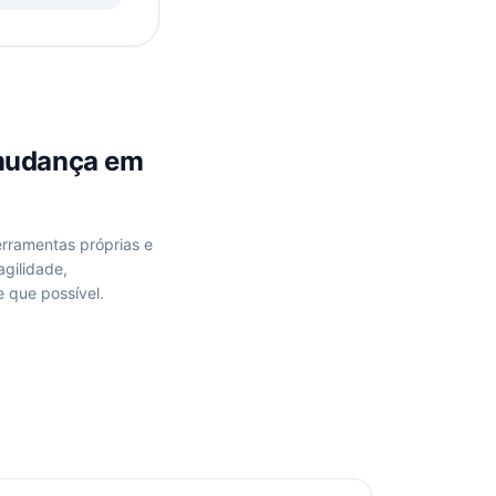
mudança
em
erramentas próprias e
gilidade,
 que possível.