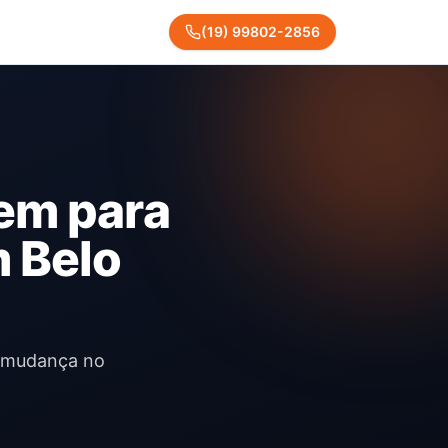
(
19
)
99802
-
2856
em para
 Belo
a mudança no