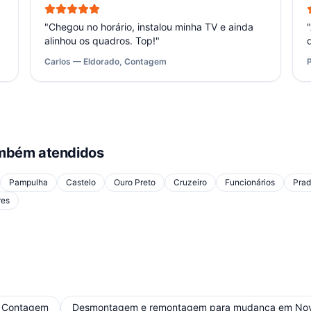
"
Chegou no horário, instalou minha TV e ainda
"
alinhou os quadros. Top!
"
Carlos — Eldorado, Contagem
mbém atendidos
Pampulha
Castelo
Ouro Preto
Cruzeiro
Funcionários
Pra
res
m
Contagem
Desmontagem e remontagem para mudança
em
No