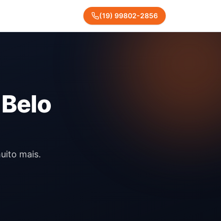
(
19
)
99802
-
2856
 Belo
uito mais.