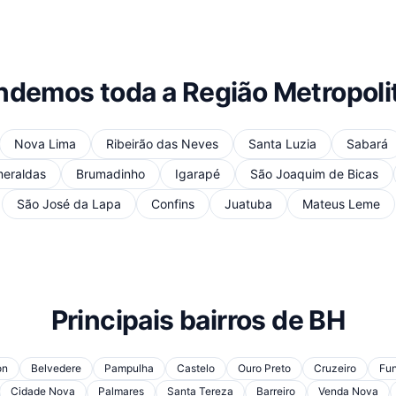
ndemos toda a Região Metropoli
Nova Lima
Ribeirão das Neves
Santa Luzia
Sabará
eraldas
Brumadinho
Igarapé
São Joaquim de Bicas
São José da Lapa
Confins
Juatuba
Mateus Leme
Principais bairros de BH
on
Belvedere
Pampulha
Castelo
Ouro Preto
Cruzeiro
Fun
Cidade Nova
Palmares
Santa Tereza
Barreiro
Venda Nova