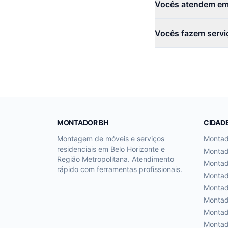
Vocês atendem em 
Vocês fazem servi
MONTADOR BH
CIDAD
Montagem de móveis e serviços
Monta
residenciais em Belo Horizonte e
Monta
Região Metropolitana. Atendimento
Monta
rápido com ferramentas profissionais.
Monta
Monta
Monta
Monta
Monta