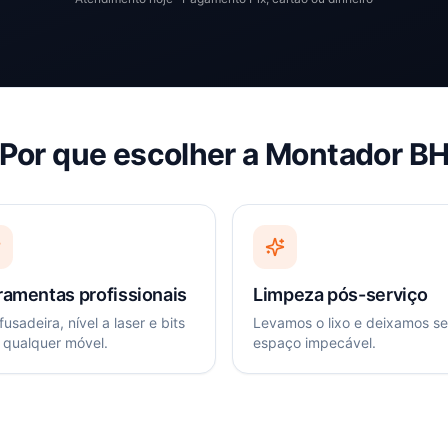
Por que escolher a Montador B
ramentas profissionais
Limpeza pós-serviço
usadeira, nível a laser e bits
Levamos o lixo e deixamos s
 qualquer móvel.
espaço impecável.