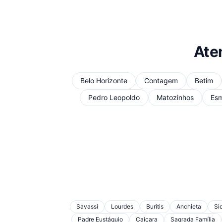
Ate
Belo Horizonte
Contagem
Betim
Pedro Leopoldo
Matozinhos
Esm
Savassi
Lourdes
Buritis
Anchieta
Si
Padre Eustáquio
Caiçara
Sagrada Família