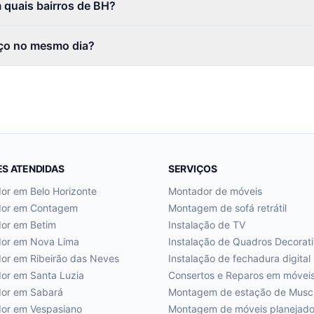
quais bairros de BH?
ço no mesmo dia?
ES ATENDIDAS
SERVIÇOS
dor em
Belo Horizonte
Montador de móveis
dor em
Contagem
Montagem de sofá retrátil
dor em
Betim
Instalação de TV
dor em
Nova Lima
Instalação de Quadros Decorat
dor em
Ribeirão das Neves
Instalação de fechadura digital
dor em
Santa Luzia
Consertos e Reparos em móvei
dor em
Sabará
Montagem de estação de Musc
dor em
Vespasiano
Montagem de móveis planejad