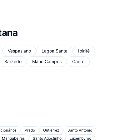
tana
Vespasiano
Lagoa Santa
Ibirité
Sarzedo
Mário Campos
Caeté
cionários
Prado
Gutierrez
Santo Antônio
Mangabeiras
Santo Agostinho
Luxemburgo