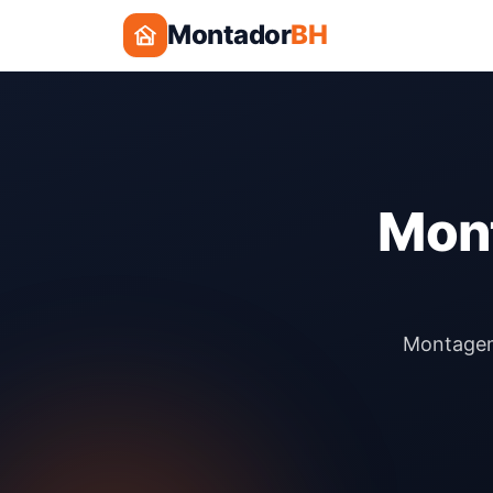
Montador
BH
Mont
Montagem 